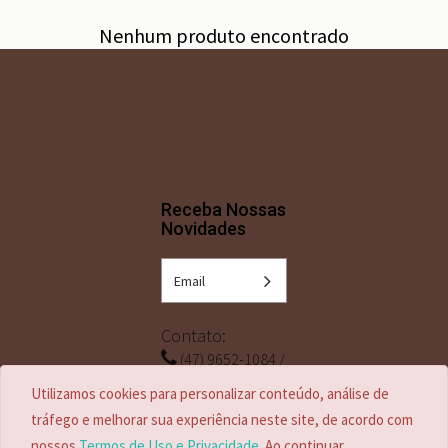
Nenhum produto encontrado
Receba Nossas
Novidades
Contato:
(47) 9652-1084 /
(47) 3249-0669
Utilizamos cookies para personalizar conteúdo, análise de
tráfego e melhorar sua experiência neste site, de acordo com
contato@marmorariasouza.com.br
nossos
Termos de Uso e Privacidade
. Ao continuar